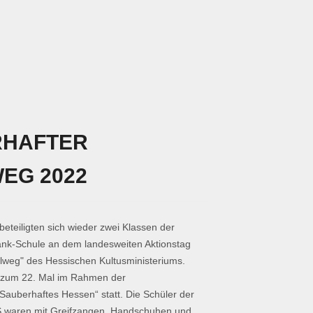
RHAFTER
EG 2022
eteiligten sich wieder zwei Klassen der
nk-Schule an dem landesweiten Aktionstag
lweg" des Hessischen Kultusministeriums.
s zum 22. Mal im Rahmen der
uberhaftes Hessen“ statt. Die Schüler der
S waren mit Greifzangen, Handschuhen und