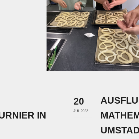
M
AUSFLUG
20
JUL 2022
RNIER IN
MATHEM
MSTAD