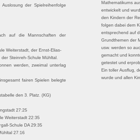
Mathematikums aus G
e Auslosung der Spielreihenfolge
entwickelt und wur
den Kindern der Re
folgen dabei dem K
entsprechend auf d
ch auf die Mannschaften der
Grundthemen der Ma
usw. werden so auch
e Weiterstadt, der Ernst-Elias-
gemacht und konnt
 der Steinreh-Schule Mühltal.
getestet und erpro
onnen werden, zweimal unterlag
Ein toller Ausflug,
wurde und allen Ki
nsgesamt fairen Spielen belegte
abelle den 3. Platz. (KG)
ungstadt 27:25
e Weiterstadt 22:35
rgall-Schule DA 29:35
ühltal 27:16