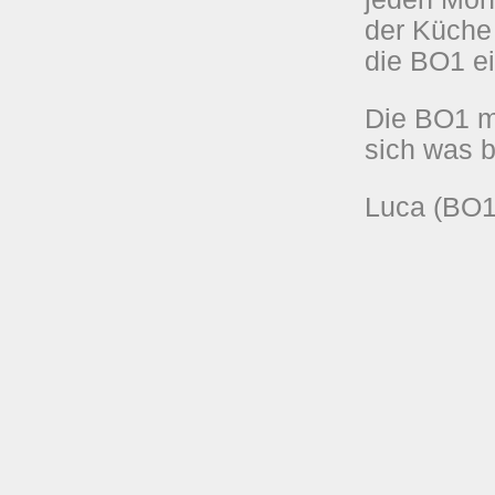
der Küche 
die BO1 e
Die BO1 m
s
ich was b
Luca (BO1