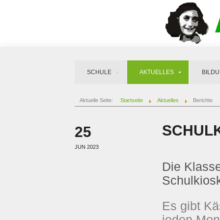
SCHULE
AKTUELLES
BILD
Aktuelle Seite:
Startseite
Aktuelles
Berichte
SCHUL
25
JUN 2023
Die Klasse
Schulkiosk
Es gibt Kä
jeden Mona