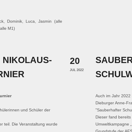
ck, Dominik, Luca, Jasmin (alle
alle M1)
M NIKOLAUS-
SAUBE
20
JUL 2022
NIER
SCHULW
urnier
Auch im Jahr 2022 b
Dieburger Anne-Fra
ülerinnen und Schüler der
"Sauberhafter Schu
Dieser fand bereit
r teil. Die Veranstaltung wurde
Umweltkampagne „Sa
Grundstufe der AF